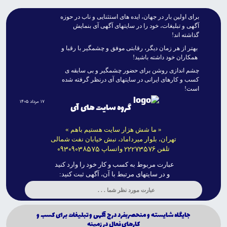
براى اولين بار در جهان، ايده هاى استثنايى و ناب در حوزه
آگهى و تبليغات، خود را در سايتهاى آگهى آى بنمايش
گذاشته اند!
بهتر از هر زمان ديگر، رقابتى موفق و چشمگير با رقبا و
همکاران خود داشته باشيد!
چشم اندازى روشن براى حضور چشمگير و بى سابقه ى
کسب و کارهاى ايرانى در سايتهاى آى درنظر گرفته شده
است!
۱۷ مرداد ۱۴۰۵
گروه سایت های آی
« ما شش هزار سایت هستیم باهم »
تهران، بلوار میرداماد، نبش خیابان نفت شمالی
09309038575
22273576
تلفن
واتساپ
عبارت مربوط به کسب و کار خود را وارد کنید
و در سایتهای مرتبط با آن، آگهی ثبت کنید:
جايگاه شايسته و منحصربفرد درج آگهى و تبليغات براى كسب و
كارهاى فعال در زمينه