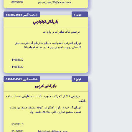
88788797
pooya_iran_96@yahoo.com
توان 1
شناسه آگهى 6178823658
بازرگانى توتونچي
ترخيص كالا، صادرات و واردات
تهران اشرفى اصفهانى، خيابان سازمان آب غربى، نبش
گلستان دوم، ساختمان نور قائم، طبقه 4 واحد20
44068852
44964322
توان 1
شناسه آگهى 3502614342
بازرگانى كريمى
ترخيص كالا از گمركات جنوب، اخذ ثبت سفارش، ضمانت نامه
بانكي
تهران 15 خرداد، بازار آهنگران، كوچه مسجد جامع، بن بست
ثقفى، مجتمع تجارى قلم، پلاك21 طبقه اول
55583915
55160780
fatola.karimi@gmail.com