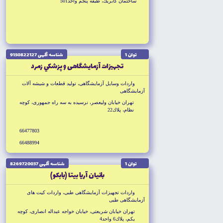
ساختمان گابريك، طبقه پنجم واحد501
توان 1
شناسه آگهى 9150822127
تجهيزات آزمايشگاهى و پزشكي زمرد
واردات وسايل آزمايشگاهى، توليد قطعات و شيشه آلات
آزمايشگاهى
تهران خيابان وليعصر، نرسيده به سه راه جمهورى، كوچه
نظام، پلاك22
66477803
66488994
توان 1
شناسه آگهى 8269720037
بانيان آريا بيتا (بابكو)
واردات تجهيزات آزمايشگاهى طبى، واردات كيت هاى
آزمايشگاهى طبى
تهران خيابان شريعتى، خيابان خواجه عبداله انصارى، كوچه
يكم، پلاك6 واحد4