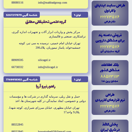
88080116
info@mahbadgroup.com
طراحى سايت اينترنتى
با لاراول
توان 1
شناسه آگهى 3267217879
22273576
گروه علمى تحقيقاتى مطلق
دکتر طراحى
مركز پخش و واردات ابزار آلات و تجهيزات اندازه گيرى،
فروش دامنه رند
تراشكارى، صنعتى و قالبسازى
براى مشاغل دارويى
تهران خيابان امام خمينى، نرسيده به سى تير، كوچه
22273576
جمشيدخواه، پاساژ تيموريان، پلاك206
گروه سايتهاى آى
88909595
silicagel.ir
بانک اطلاعات
66738332
info@silicagel.ir
مشاغل کشور
88523113
توان 1
شناسه آگهى 7749918302
مجتمع زرين ندا
راهور نيرو آريا
طراحى
حمل و نقل ريلى، سرمايه گذارى در شركت ها و مؤسسات
نرم افزارهاى کاربردى
دولتى و خصوصى، ايجاد نمايندگي در كليه شهرستان ها، اخذ
22273576
تسهيلات از بانك ها، مؤسسات، صادرات و واردات دستگاه هاى
تهران خيابان مطهرى، خيابان ميرزاى شيرازى، كوچه شهدا،
صنعتى و قطعات ريلى
دکتر طراحى
پلاك9 واحد17
پخش کاغذ
88552845
در شرق تهران
88552845
hosseinabedi58@gmail.com