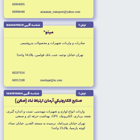
66904095
66908448
ariaranan_transport@yahoo.com
توان 1
شناسه آگهى 8444411828
ميتو*
صادرات و واردات تجهيزات و محصولات پتروشيمى
تهران خيابان توحيد، جنب بانك قوامين، پلاك54 واحد3
66597616
66912188
meshqat@m.com
توان 1
شناسه آگهى 1441913464
صنايع الكترونيكي آرمان ارتباط نماد (صائن)
واردات انواع لوازم و تجهيزات مهندسى، تست و اندازه گيرى،
نقشه بردارى، الكترونيك، GPS، بهداشت حرفه اى و صنعتى
تهران خيابان ميرداماد، نرسيده به مسجد الغدير، خيابان نساء،
كوچه پارسيا، پلاك23 واحد1