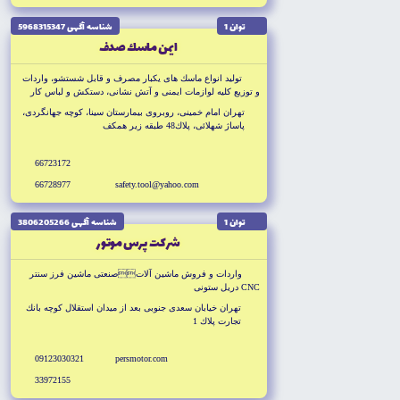
توان 1
شناسه آگهى 5968315347
ايمن ماسك صدف
توليد انواع ماسك هاى يكبار مصرف و قابل شستشو، واردات
و توزيع كليه لوازمات ايمنى و آتش نشانى، دستكش و لباس كار
و...
تهران امام خمينى، روبروى بيمارستان سينا، كوچه جهانگردى،
پاساژ شهلائى، پلاك48 طبقه زير همكف
66723172
66728977
safety.tool@yahoo.com
توان 1
شناسه آگهى 3806205266
شركت پرس موتور
واردات و فروش ماشين آلاتصنعتى ماشين فرز سنتر
CNC دريل ستونى
تهران خيابان سعدى جنوبى بعد از ميدان استقلال كوچه بانك
تجارت پلاك 1
09123030321
persmotor.com
33972155