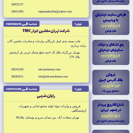
مرکز ماشينهاى ادارى دى
66922137
66912495
sepantaakeyfiat@yahoo.com
طراحى سايت اينترنتى
با وردپرس
توان 1
شناسه آگهى 7585116676
22273576
شركت تهران ماشين ابزار TMC
دکتر طراحى
چاپ بسته بندى ليبل بازرگانى واردات و صادرات ماشين آلات
رفع اشکال و ارتقاء
براده بردارى
سايتهاى اينترنتى
تهران بزرگراه جلال آل احمد ضلع شمال غربى پل آزمايش
22273576
پلاك 279
دکتر طراحى
88241503
teh-machinery.com
فروش
88282011
info@teh-machinery.com
بانک آدرس ايميل
88523113
توان 1
شناسه آگهى 2131712209
مجتمع زرين ندا
رايان شيمى
شارژ کاتريج پرينتر
فروش و واردات مواد اوليه صنايع غذايى و تجهيزات
در جنوب تهران
آزمايشگاهى
55592157
تهران سعادت آباد، بين ميدان سرو و بوستان، پلاك98
مرکز ماشينهاى ادارى دى