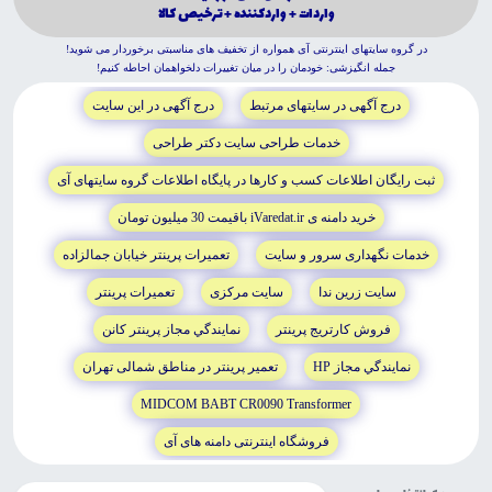
واردات + واردكننده + ترخيص كالا
در گروه سايتهاى اينترنتى آى همواره از تخفيف هاى مناسبتى برخوردار مى شويد!
جمله انگيزشى: خودمان را در ميان تغييرات دلخواهمان احاطه کنيم!
درج آگهى در سايتهاى مرتبط
درج آگهى در اين سايت
خدمات طراحى سايت دکتر طراحى
ثبت رايگان اطلاعات کسب و کارها در پايگاه اطلاعات گروه سايتهاى آى
خريد دامنه ى iVaredat.ir باقيمت 30 ميليون تومان
خدمات نگهدارى سرور و سايت
تعميرات پرينتر خيابان جمالزاده
سايت زرين ندا
سايت مرکزى
تعميرات پرينتر
فروش کارتريج پرينتر
نمايندگي مجاز پرينتر کانن
نمايندگي مجاز HP
تعمير پرينتر در مناطق شمالى تهران
MIDCOM BABT CR0090 Transformer
فروشگاه اينترنتى دامنه هاى آى