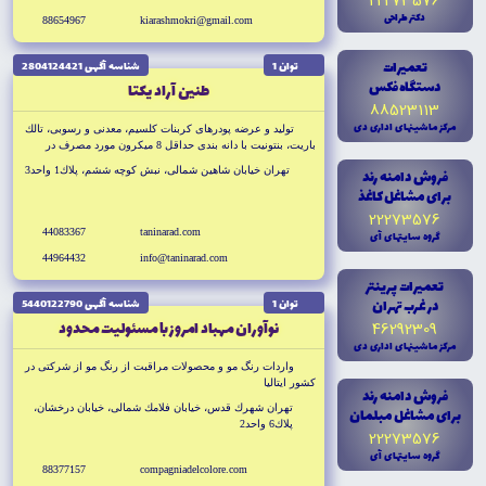
22273576
دکتر طراحى
88654967
kiarashmokri@gmail.com
تعميرات
توان 1
شناسه آگهى 2804124421
دستگاه فکس
طنين آراد يكتا
88523113
مرکز ماشينهاى ادارى دى
توليد و عرضه پودرهاى كربنات كلسيم، معدنى و رسوبى، تالك
باريت، بنتونيت با دانه بندى حداقل 8 ميكرون مورد مصرف در
صنايع رنگ، پلاستيك، چسب چوب، جوهر و عرضه و واردات مواد
تهران خيابان شاهين شمالى، نبش كوچه ششم، پلاك1 واحد3
فروش دامنه رند
اوليه شيميايى و معدنى
براى مشاغل کاغذ
22273576
44083367
taninarad.com
گروه سايتهاى آى
44964432
info@taninarad.com
تعميرات پرينتر
در غرب تهران
توان 1
شناسه آگهى 5440122790
نوآوران مهباد امروز با مسئوليت محدود
46292309
مرکز ماشينهاى ادارى دى
واردات رنگ مو و محصولات مراقبت از رنگ مو از شركتى در
كشور ايتاليا
فروش دامنه رند
تهران شهرك قدس، خيابان فلامك شمالى، خيابان درخشان،
براى مشاغل مبلمان
پلاك6 واحد2
22273576
گروه سايتهاى آى
88377157
compagniadelcolore.com