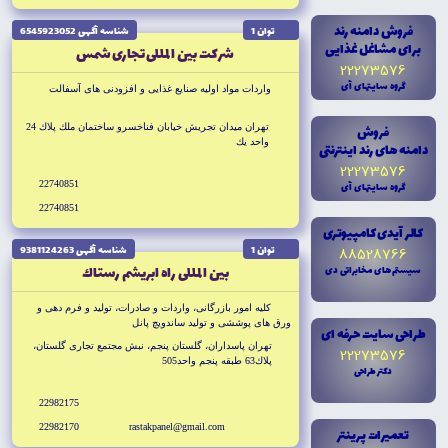
فروش دامنه رند
توان 1
شناسه آگهى 6545923052
براى مشاغل غذايى
شركت بين المللى تجارى شمس
22273576
گروه سايتهاى آى
واردات مواد اوليه صنايع غذايى و افزودنى هاى آسفالت
فروش
تهران ميدان تجريش خيابان فناخسرو ساختمان ملك پلاك 24
واحد يك
دامنه هاى رند اينترنتى
22273576
22740851
گروه سايتهاى آى
22740851
کالر آيدى کامپيوترى
توان 1
شناسه آگهى 9381124263
88528766
بين المللى راه ابريشم رستاك
سيستم هاى مخابراتى دى
كليه امور بازرگانى، واردات و صادرات، توليد و فرم دهى و
ورق هاى پوششى و توليد ساندويچ پانل
طراحى سايت حرفه اى
تهران پاسداران، گلستان پنجم، نبش مجتمع تجارى گلستان،
22273576
پلاك63 طبقه پنجم واحد505
دکتر طراحى
22982175
22982170
rastakpanel@gmail.com
تعميرات پرينتر