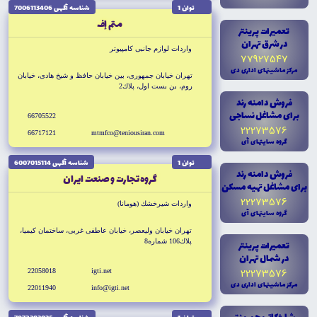
توان 1
شناسه آگهى 7006113406
متم إف
تعميرات پرينتر
در شرق تهران
واردات لوازم جانبى كامپيوتر
77927547
مرکز ماشينهاى ادارى دى
تهران خيابان جمهورى، بين خيابان حافظ و شيخ هادى، خيابان
روم، بن بست اول، پلاك2
فروش دامنه رند
براى مشاغل نساجى
66705522
22273576
66717121
mtmfco@teniousiran.com
گروه سايتهاى آى
توان 1
شناسه آگهى 6007015114
فروش دامنه رند
گروه تجارت و صنعت ايران
براى مشاغل تهيه مسکن
22273576
واردات شيرخشك (هومانا)
گروه سايتهاى آى
تهران خيابان وليعصر، خيابان عاطفى غربى، ساختمان كيميا،
پلاك106 شماره8
تعميرات پرينتر
در شمال تهران
22273576
22058018
igti.net
مرکز ماشينهاى ادارى دى
22011940
info@igti.net