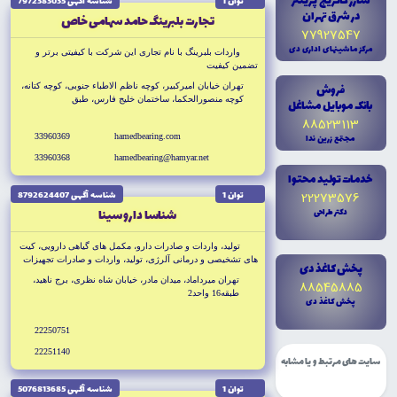
شارژ کاتريج پرينتر
توان 1
شناسه آگهى 7972383035
در شرق تهران
تجارت بلبرينگ حامد سهامى خاص
77927547
مرکز ماشينهاى ادارى دى
واردات بلبرينگ با نام تجارى اين شركت با كيفيتى برتر و
تضمين كيفيت
فروش
تهران خيابان اميركبير، كوچه ناظم الاطباء جنوبى، كوچه كتانه،
كوچه منصورالحكما، ساختمان خليج فارس، طبق
بانک موبايل مشاغل
88523113
مجتمع زرين ندا
hamedbearing.com
33960369
33960368
hamedbearing@hamyar.net
خدمات توليد محتوا
22273576
توان 1
شناسه آگهى 8792624407
دکتر طراحى
شناسا دارو سينا
توليد، واردات و صادرات دارو، مكمل هاى گياهى دارويى، كيت
هاى تشخيصى و درمانى آلرژى، توليد، واردات و صادرات تجهيزات
پخش کاغذ دى
پزشكي و دندانپزشكي
تهران ميرداماد، ميدان مادر، خيابان شاه نظرى، برج ناهيد،
88545885
طبقه16 واحد2
پخش کاغذ دى
22250751
22251140
سایت های مرتبط و یا مشابه
توان 1
شناسه آگهى 5076813685