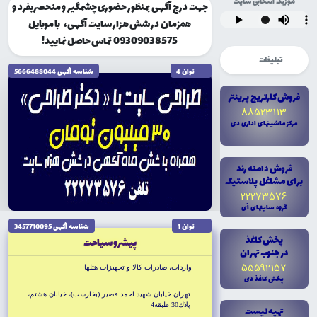
موزیک انتخابی سایت
جهت درج آگهی بمنظور حضوری چشمگیر و منحصربفرد و
همزمان در شش هزار سایت آگهی، با موبایل
09309038575 تماس حاصل نمایید!
تبلیغات
توان 4
شناسه آگهى 5666488044
فروش کارتريج پرينتر
88523113
مرکز ماشينهاى ادارى دى
فروش دامنه رند
براى مشاغل پلاستيک
22273576
گروه سايتهاى آى
توان 1
شناسه آگهى 3457710095
پخش کاغذ
پيشرو سياحت
در جنوب تهران
55592157
واردات، صادرات كالا و تجهيزات هتلها
پخش کاغذ دى
تهران خيابان شهيد احمد قصير (بخارست)، خيابان هشتم،
پلاك30 طبقه4
تهيه ليست