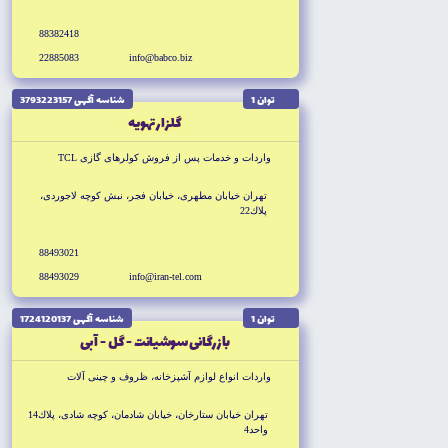
88382418
22885083
info@babco.biz
توان 1
شناسه آگهى 3793223157
گلزار تهويه
واردات و خدمات پس از فروش كولرهاى گازى TCL
تهران خيابان مطهرى، خيابان فجر، نبش كوچه لاجوردى،
پلاك22
88493021
88493029
info@iran-tel.com
توان 1
شناسه آگهى 1724120137
بازرگانى سوشيانت - گل - آبى
واردات انواع لوازم آشپزخانه، ظروف و چينى آلات
تهران خيابان ستارخان، خيابان شادمان، كوچه شادى، پلاك14
واحد4