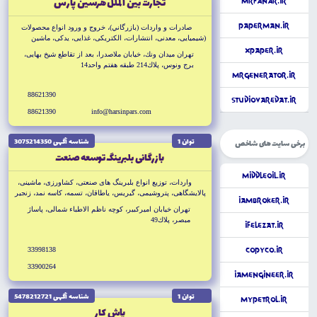
تجارت بين الملل هرسين پارس
MrFanar.ir
PaperMan.ir
صادرات و واردات (بازرگاني)، خروج و ورود انواع محصولات
(شيميايى، معدنى، انتشارات، الكتريكى، غذايى، يدكى، ماشين
آلات، كشاورزى، دارو، البسه، صنايع دستى و آرايشى و بهداشتي)
xPaper.ir
تهران ميدان ونك، خيابان ملاصدرا، بعد از تقاطع شيخ بهايى،
برج ونوس، پلاك214 طبقه هفتم واحد14
MrGenerator.ir
88621390
StudioVaredat.ir
88621390
info@harsinpars.com
توان 1
شناسه آگهى 3075214350
برخی سایت های شاخص
بازرگانى بلبرينگ توسعه صنعت
MiddleOil.ir
واردات، توزيع انواع بلبرينگ هاى صنعتى، كشاورزى، ماشينى،
پالايشگاهى، پتروشيمى، گيريس، ياطاقان، تسمه، كاسه نمد، زنجير
iAmBroker.ir
تهران خيابان اميركبير، كوچه ناظم الاطباء شمالى، پاساژ
مبصر، پلاك49
iFelezat.ir
33998138
CopyCo.ir
33900264
iAmEngineer.ir
توان 1
شناسه آگهى 5478212721
MyPetrol.ir
پاش كار