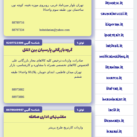
DrHorse.ir
تهران بلوار ميرداماد غربى، روبروى موزه دفينه، كوچه نور،
ساختمان نور، طبقه سوم واحد16
SaunaJacuzzi.ir
88789716
iLighvan.ir
88797334
hoheidarian@yahoo.com
iPortrait.ir
توان 1
شناسه آگهى 9207722506
iArdebil.ir
گروه بازرگانى پارسيان بين الملل
MedicalHolding.ir
صادرات، واردات،ترخيص كليه كالاهاى مجاز بازرگانى على
الخصوص كالاهاى تخصصى همراه با مشاوره و كارشناسى، بازار
iIranian.ir
هدف با آموزه هاى نوين بازاريابى
تهران ميدان فاطمى، ابتداى جويبار، پلاك60 واحد14 طبقه
ششم
KhatCo.ir
iDaftar.ir
88973882
88973886
iMashinalat.ir
توان 1
شناسه آگهى 8678649957
iAcid.ir
ماشينهاى ادارى صاعقه
iDenmark.ir
واردات كارتريج طرح پرينتر
iKababi.ir