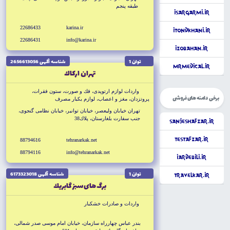
چوبى دو جداره
طبقه پنجم
iSargarmi.ir
22686433
karina.ir
iTondkhani.ir
22686431
info@karina.ir
iZobAhan.ir
توان 1
شناسه آگهى 2656613056
MrMedical.ir
تهران اركاك
واردات لوازم ارتوپدى، فك و صورت، ستون فقرات،
برخی دامنه های فروشی
پروتزدان، مغز و اعصاب، لوازم يكبار مصرف
تهران خيابان وليعصر، خيابان توانير، خيابان نظامى گنجوى،
جنب سفارت بلغارستان، پلاك38
SanjeshAfzar.ir
TestAfzar.ir
88794616
tehranarkak.net
88794116
info@tehranarkak.net
iArdebili.ir
توان 1
شناسه آگهى 6173323018
TravelKar.ir
برگ هاى سبز گابريك
واردات و صادرات خشكبار
بندر عباس چهارراه سازمان، خيابان امام موسى صدر شمالى،