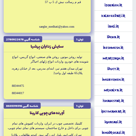
قم م رسالت نبش ك 5 پ 57
izobaleh.ir
KalayeEdari.ir
iAhli.ir
saeghe_medhati@yahoo.com
iDena.ir
توان 1
شناسه آگهى 2780922678
سايش زدايان پرشيا
iKeshmesh.ir
توليد روغن موتور، روغن هاى صنعتى، انواع گريس، انواع
MrArzagh.ir
شوينده هاى خودرو، واردات انواع ژلهاى احياگر
تهران ميدان هفتم تير، ابتداى مدرس، بعد از خيابان زهره،
iDuct.ir
پلاك65 طبقه اول واحد2
iMoayeneh.ir
88344475
MrHalva.ir
88344017
iShabestar.ir
توان 1
شناسه آگهى 8603319316
آورده هاى چوبى كارينا
iPeymankar.ir
iGhasabi.ir
كلينيك تخصصى چوب در ايران، واردات كفپوش هاى تمام
چوبى براى داخل و خارج ساختمان، سيستم هاى نماى تمام چوبى،
iKhodroSazi.ir
مبلمان، آلاچيق و پرچين براى فضاى خارج ساختمان، پنجره تمام
تهران كامرانيه، بلوار اندرزگو، نبش كوچه طالقانى، پلاك5