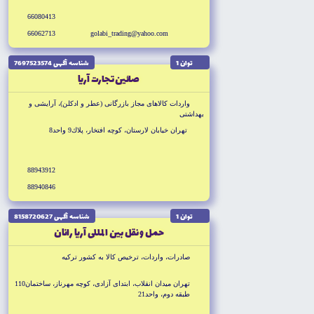
66080413
66062713
golabi_trading@yahoo.com
توان 1
شناسه آگهى 7697523574
صائين تجارت آريا
واردات كالاهاى مجاز بازرگانى (عطر و ادكلن)، آرايشى و
بهداشتى
تهران خيابان لارستان، كوچه افتخار، پلاك9 واحد8
88943912
88940846
توان 1
شناسه آگهى 8158720627
حمل و نقل بين المللى آريا رانان
صادرات، واردات، ترخيص كالا به كشور تركيه
تهران ميدان انقلاب، ابتداى آزادى، كوچه مهرناز، ساختمان110
طبقه دوم، واحد21