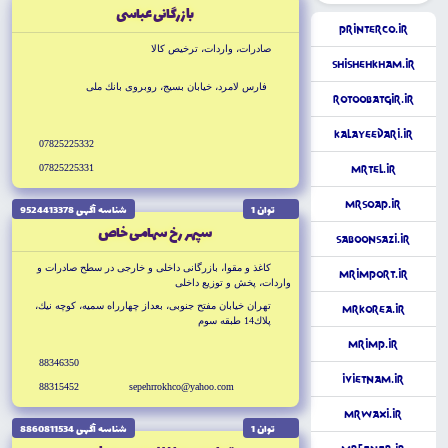
بازرگانى عباسى
PrinterCo.ir
صادرات، واردات، ترخيص كالا
ShishehKham.ir
فارس لامرد، خيابان بسيج، روبروى بانك ملى
Rotoobatgir.ir
KalayeEdari.ir
07825225332
07825225331
MrTel.ir
MrSoap.ir
توان 1
شناسه آگهى 9524413378
سپهر رخ سهامى خاص
SaboonSazi.ir
كاغذ و مقوا، بازرگانى داخلى و خارجى در سطح صادرات و
Mrimport.ir
واردات، پخش و توزيع داخلى
تهران خيابان مفتح جنوبى، بعداز چهارراه سميه، كوچه نيك،
MrKorea.ir
پلاك14 طبقه سوم
Mrimp.ir
88346350
iVietnam.ir
88315452
sepehrrokhco@yahoo.com
MrWaxi.ir
توان 1
شناسه آگهى 8860811534