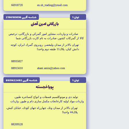
66918720
en.sh_trading@ymail.com
توان 1
شناسه آگهى 2196185036
بازرگانى امين آهنى
صادرات و واردات، مشاور امور گمركي و بازرگانى، ترخيص
كالا از گمركات كشور، صادرات به نام كارت بازرگانى شما
تهران بالاتر از ميدان وليعصر، روبروى گمرك ايران، كوچه
دانش كيان، پلاك11 طبقه دوم واحد5
88935827
88915610
ahani.amin@yahoo.com
توان 1
شناسه آگهى 8951422492
پويا خجسته
توليد دى و مونوكلسيم فسفات و انواع كنسانتره طيور،
واردات مواد اوليه كارخانجات مكمل سازى دام و طيور، واردات
DCP و كنسانتره هلندى
تهران بالاتر از ميدان ونك، چهارراه جهان كودك، خيابان كيش،
پلاك44 واحد9
88209528