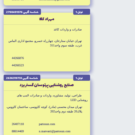
توان 1
شناسه آگهى 2790491576
مهراد كالا
صادرات و واردات كاغذ
تهران خيابان ستارخان، چهارراه خسرو، مجتمع ادارى الماس
غرب، طبقه سوم واحد311
44266876
44266523
توان 1
شناسه آگهى 2636319735
صنايع روشنايى پرتو سان گستر يزد
طراحى، توليد، مشاوره، واردات و صادرات لامپ هاى
روشنايى LED
تهران ميدان محسنى (مادر)، كوچه كاووسى، ساختمان كاووس،
پلاك20 طبقه دوم واحد202
26407118
partosun.com
88614469
n.marvasti@partosun.com