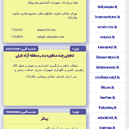
توليد و واردات تجهيزات آسانسور هيدروليك
iNiroogah.ir
تهران خيابان دماوند، تقاطع سبلان، مجتمع تجارى دماوند،
iConcentrate.ir
پلاك952
MyBicycle.ir
77253525
asansor110.com
77254870
sedighi_al@yahoo.com
Turkex.ir
KalehPazi.ir
توان 1
شناسه آگهى 4321723187
تعاونى چند منظوره بندر منطقه آزاد انزلى
iJashnvareh.ir
عمليات تخليه و بارگيرى، انباردارى و تحويل و تحول كالا،
iAjornasooz.ir
راهبرى، تأمين و نگهدارى تجهيزات بندرى، خدمات دريايى و
كشتيرانى، صادرات و واردات
بندر انزلى غازيان، خيابان رمضانى، پلاك122
StudioRecord.ir
iDrum.ir
iAmFan.ir
iForming.ir
توان 1
شناسه آگهى 1185015944
بهنگر
MrBarter.ir
iCarton.ir
واردات تجهيزات آزمايشگاهى