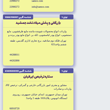
22900272
saenco.com
22900272
info@saenco.com
توان 1
شناسه آگهى 3586318097
بازرگانى و پخش ميلاد تخت جمشيد
واردات انواع محصولات شوينده ماننده مايع ظرفشويى، مايع
دستشويى، انواع پودر لباسشويى، لكه بر، انواع مايع پودر پرده و
انواع سفد كننده اجاق گاز، سراميك
تهران فلكه دوم صادقيه، برج تجارى ادارى گلديس، طبقه
ششم واحد621
44288011
44202890
توان 1
شناسه آگهى 4340688355
ستاره ترخيص ايرانيان
مشاور و مجرى امور بازرگانى خارجى و گمركى، ترخيص كالا،
واردات و صادرات
تهران ميدان جمهورى، ابتداى خيابان جمهورى، روبروى
ايستگاه اتوبوس، پلاك1616 طبقه 2 واحد3
66918720