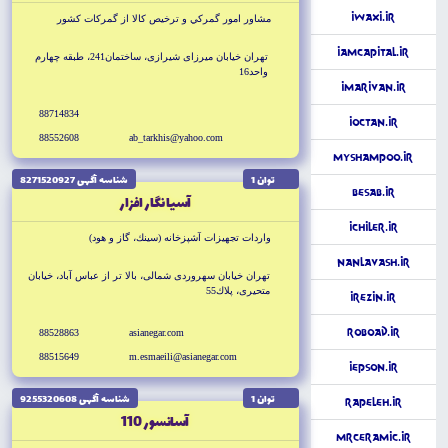
iWaxi.ir
مشاور امور گمركي و ترخيص كالا از گمركات كشور
iAmCapital.ir
تهران خيابان ميرزاى شيرازى، ساختمان241، طبقه چهارم
واحد16
iMarivan.ir
88714834
iOctan.ir
88552608
ab_tarkhis@yahoo.com
MyShampoo.ir
توان 1
شناسه آگهى 8271520927
Besab.ir
آسيا نگار افزار
iChiler.ir
واردات تجهيزات آشپزخانه (سينك، گاز و هود)
NanLavash.ir
تهران خيابان سهروردى شمالى، بالا تر از عباس آباد، خيابان
متحيرى، پلاك55
iRezin.ir
RoboAd.ir
88528863
asianegar.com
88515649
m.esmaeili@asianegar.com
iEpson.ir
توان 1
شناسه آگهى 9255320608
Rapeleh.ir
آسانسور 110
MrCeramic.ir