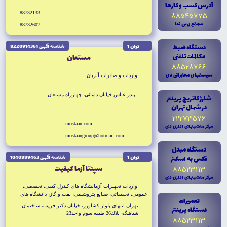
آدرس کسب و کارها
88732133
88545775
مجتمع زرين ندا
88732607
دستگاه ضبط
توان 1
شناسه آگهى 8220914361
مکالمات تلفنى
مستعان
88528766
سيستمهاى مخابراتى دى
واردات و صادرات آبزيان
بندر عباس خيابان دامائى، چهارراه مستعان
شارژ کاتريج پرينتر
در شمال تهران
22273576
mostaan.com
مرکز ماشينهاى ادارى دى
mostaangroup@hotmail.com
دستگاه مبدل
فکس به اسکنر
توان 1
شناسه آگهى 1040889463
سپنتا آزما كيفيت
88523113
مرکز ماشينهاى ادارى دى
واردات تجهيزات آزمايشگاه هاى كنترل كيفى، تخصصى،
عمومى، تحقيقاتى، صنايع پتروشيمى، نفت و گاز، دانشگاه هاى
تعميرات
دولتى و آزاد، مراكز آب و فاضلاب، صنايع غذايى، دارويى و شوينده
تهران انتهاى بلوار كشاورز، خيابان دكتر قريب، ساختمان
دستگاه پرينتر
ها، آرايشى و بهداشتى، كشاورزى از كمپانى هاى معتبر
شباهنگ، پلاك26 طبقه سوم واحد23
88523113