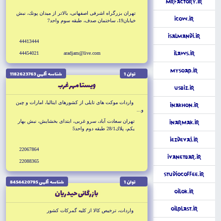
MrFactory.ir
تهران بزرگراه اشرفى اصفهانى، بالاتر از ميدان پونك، نبش
iCow.ir
خيابان19، ساختمان صدف، طبقه سوم واحد7
iSalmandi.ir
44413444
44454021
aradjam@live.com
iLaws.ir
MySoap.ir
توان 1
شناسه آگهى 1182623763
ويستا مهر غرب
USbiz.ir
واردات موكت هاى تايلى از كشورهاى ايتاليا، امارات و چين
iNakhon.ir
و...
تهران سعادت آباد، سرو غربى، ابتداى بخشايش، نبش بهار
iNarmak.ir
يكم، پلاك28/1 طبقه دوم واحد5
iEzdevaj.ir
22067864
iVanetbar.ir
22088365
StudioCoffee.ir
توان 1
شناسه آگهى 8454420795
بازرگانى حيدريان
OilOK.ir
OilPlast.ir
واردات، ترخيص كالا از كليه گمركات كشور