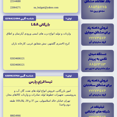
بانک اطلاعات مشاغل
22144680
88545775
22064271
na_bulgari@yahoo.com
مجتمع زرين ندا
توان 1
شناسه آگهى 5216422094
بازرگانى L&A
فروش دامنه رند
براى مشاغل موبايل
واردات و توليد انواع درب هاى ايمنى ورودى آپارتمان و اطاق
22273576
گروه سايتهاى آى
كرج 45مترى گلشهر، نبش شقايق غربى، كارخانه باران
دستگاه مبدل
فکس به پرينتر
02634606121
88523113
02634606121
مرکز ماشينهاى ادارى دى
توان 1
شناسه آگهى 6501923764
فروش دامنه رند
تيسا انرژي پارس
براى مشاغل ساختمان
22273576
امور بازرگانى، فروش انواع لوله هاى نفت، گاز، آب و
گروه سايتهاى آى
پتروشيمى، تجهيزات خطوط لوله، صادرات و واردات كالاهاى مجاز،
شركت در مناقصات و مزايدات خارجى و داخلى در سازمان هاى
تهران خيابان خالد اسلامبولى، بين 37 و 39، پلاك169 طبقه
دولتى، خصوصى، مشاوره در زمينه ساخت، خطوط لوله هاى نفت،
دوم واحد5
تبليغات در
گاز، پتروشيمى و آب
شبکه هاى اجتماعى
88654966