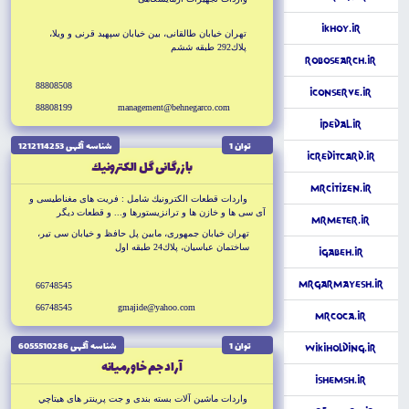
iKhoy.ir
تهران خيابان طالقانى، بين خيابان سپهبد قرنى و ويلا،
پلاك292 طبقه ششم
RoboSearch.ir
88808508
iConserve.ir
88808199
management@behnegarco.com
iPedal.ir
توان 1
شناسه آگهى 1212114253
iCreditCard.ir
بازرگانى گل الكترونيك
MrCitizen.ir
واردات قطعات الكترونيك شامل : فريت هاى مغناطيسى و
آى سى ها و خازن ها و ترانزيستورها و... و قطعات ديگر
MrMeter.ir
تهران خيابان جمهورى، مابين پل حافظ و خيابان سى تير،
ساختمان عباسيان، پلاك24 طبقه اول
iGabeh.ir
MrGarmayesh.ir
66748545
66748545
gmajide@yahoo.com
MrCoca.ir
توان 1
شناسه آگهى 6055510286
WikiHolding.ir
آراد جم خاورميانه
iShemsh.ir
واردات ماشين آلات بسته بندى و جت پرينتر هاى هيتاچي