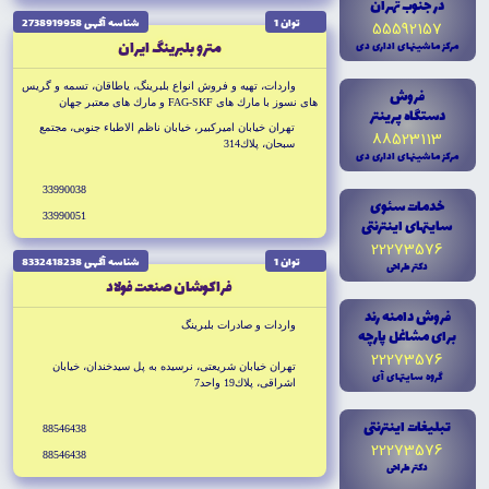
در جنوب تهران
توان 1
شناسه آگهى 2738919958
55592157
مترو بلبرينگ ايران
مرکز ماشينهاى ادارى دى
واردات، تهيه و فروش انواع بلبرينگ، ياطاقان، تسمه و گريس
فروش
هاى نسوز با مارك هاى FAG-SKF و مارك هاى معتبر جهان
دستگاه پرينتر
تهران خيابان اميركبير، خيابان ناظم الاطباء جنوبى، مجتمع
88523113
سبحان، پلاك314
مرکز ماشينهاى ادارى دى
33990038
خدمات سئوى
33990051
سايتهاى اينترنتى
22273576
توان 1
شناسه آگهى 8332418238
دکتر طراحى
فراكوشان صنعت فولاد
فروش دامنه رند
واردات و صادرات بلبرينگ
براى مشاغل پارچه
22273576
تهران خيابان شريعتى، نرسيده به پل سيدخندان، خيابان
گروه سايتهاى آى
اشراقى، پلاك19 واحد7
تبليغات اينترنتى
88546438
22273576
88546438
دکتر طراحى