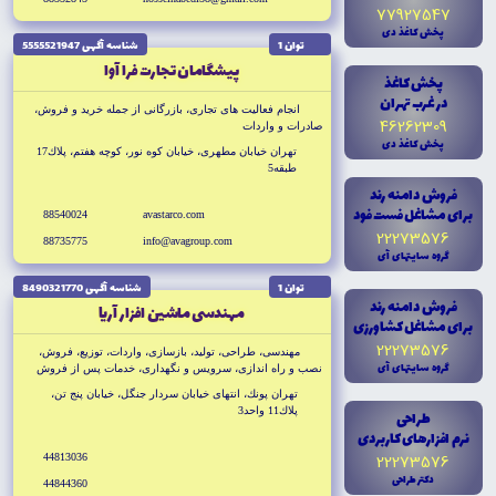
77927547
پخش کاغذ دى
توان 1
شناسه آگهى 5555521947
پيشگامان تجارت فرا آوا
پخش کاغذ
در غرب تهران
انجام فعاليت هاى تجارى، بازرگانى از جمله خريد و فروش،
46262309
صادرات و واردات
پخش کاغذ دى
تهران خيابان مطهرى، خيابان كوه نور، كوچه هفتم، پلاك17
طبقه5
فروش دامنه رند
براى مشاغل فست فود
88540024
avastarco.com
22273576
88735775
info@avagroup.com
گروه سايتهاى آى
توان 1
شناسه آگهى 8490321770
فروش دامنه رند
مهندسى ماشين افزار آريا
براى مشاغل کشاورزى
22273576
مهندسى، طراحى، توليد، بازسازى، واردات، توزيع، فروش،
گروه سايتهاى آى
نصب و راه اندازى، سرويس و نگهدارى، خدمات پس از فروش
ماشين آلات فرز و تراش CNC
تهران پونك، انتهاى خيابان سردار جنگل، خيابان پنج تن،
پلاك11 واحد3
طراحى
نرم افزارهاى کاربردى
22273576
44813036
دکتر طراحى
44844360